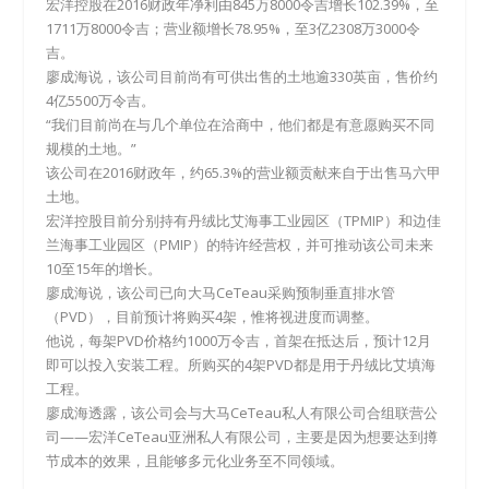
宏洋控股在2016财政年净利由845万8000令吉增长102.39%，至
1711万8000令吉；营业额增长78.95%，至3亿2308万3000令
吉。
廖成海说，该公司目前尚有可供出售的土地逾330英亩，售价约
4亿5500万令吉。
“我们目前尚在与几个单位在洽商中，他们都是有意愿购买不同
规模的土地。”
该公司在2016财政年，约65.3%的营业额贡献来自于出售马六甲
土地。
宏洋控股目前分别持有丹绒比艾海事工业园区（TPMIP）和边佳
兰海事工业园区（PMIP）的特许经营权，并可推动该公司未来
10至15年的增长。
廖成海说，该公司已向大马CeTeau采购预制垂直排水管
（PVD），目前预计将购买4架，惟将视进度而调整。
他说，每架PVD价格约1000万令吉，首架在抵达后，预计12月
即可以投入安装工程。所购买的4架PVD都是用于丹绒比艾填海
工程。
廖成海透露，该公司会与大马CeTeau私人有限公司合组联营公
司——宏洋CeTeau亚洲私人有限公司，主要是因为想要达到撙
节成本的效果，且能够多元化业务至不同领域。