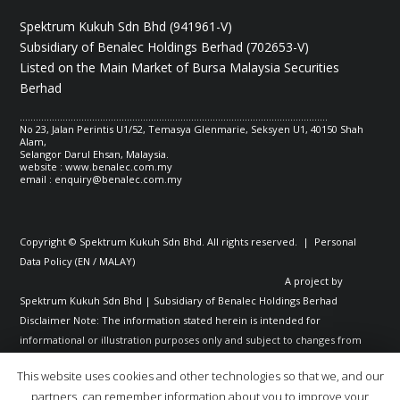
Spektrum Kukuh Sdn Bhd (941961-V)
Subsidiary of Benalec Holdings Berhad (702653-V)
Listed on the Main Market of Bursa Malaysia Securities
Berhad
...................................................................................................................
No 23, Jalan Perintis U1/52, Temasya Glenmarie, Seksyen U1, 40150 Shah
Alam,
Selangor Darul Ehsan, Malaysia.
website : www.benalec.com.my
email :
enquiry@benalec.com.my
Copyright © Spektrum Kukuh Sdn Bhd. All rights reserved. | Personal
Data Policy (
EN
/
MALAY
)
A project by
Spektrum Kukuh Sdn Bhd | Subsidiary of Benalec Holdings Berhad
Disclaimer Note: The information stated herein is intended for
informational or illustration purposes only and subject to changes from
time to time; and shall not constitute any representation or warranty or
This website uses cookies and other technologies so that we, and our
guarantee or undertaking whatsoever on the part of Benalec Group of
partners, can remember information about you to improve your
Companies, including as to the accuracy or correctness of any of the