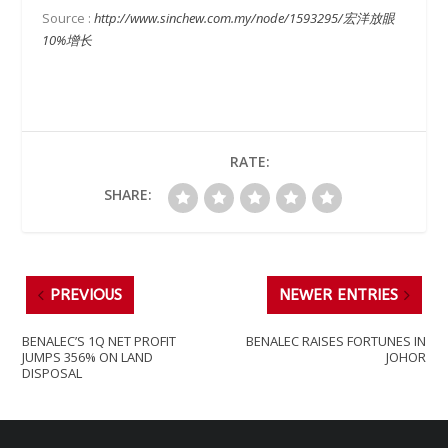
Source :
http://www.sinchew.com.my/node/1593295/宏洋放眼
10%增长
RATE:
SHARE:
PREVIOUS
NEWER ENTRIES
BENALEC’S 1Q NET PROFIT
BENALEC RAISES FORTUNES IN
JUMPS 356% ON LAND
JOHOR
DISPOSAL